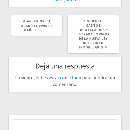
POST
SIGUIENTE
ANTERIOR:
SE
SIGUIENTE:
ANTERIOR:
POST:
GASTOS
ACABÓ EL VIVIR DE
HIPOTECARIOS Y
GAÑOTE!! …….
ENTRADA EN VIGOR
DE LA NUEVA LEY
DE CRÉDITO
INMOBILIARIO
Deja una respuesta
Lo siento, debes estar
conectado
para publicar un
comentario.
Buscar: